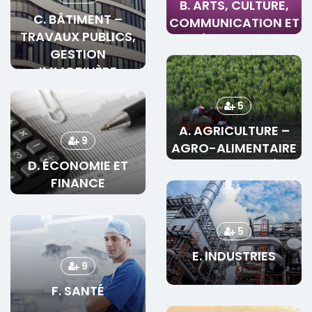
B. ARTS, CULTURE,
C. BÂTIMENT –
COMMUNICATION ET
TRAVAUX PUBLICS,
MÉDIAS SPORT
GESTION
IMMOBILIÈRE
5
A. AGRICULTURE –
9
AGRO-ALIMENTAIRE
D. ÉCONOMIE ET
ANIMAUX – FORÊTS
FINANCE
5
E. INDUSTRIES
9
F. SANTÉ