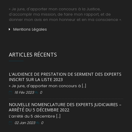
« Je jure, d'apporter mon concours à la Justice,
d'accomplir ma mission, de faire mon rapport, et de
donner mon avis en mon honneur et en ma conscience ».
Mentions Légales
ARTICLES RÉCENTS
L'AUDIENCE DE PRESTATION DE SERMENT DES EXPERTS
INSCRIT SUR LA LISTE 2023
« Je jure, d'apporter mon concours à [...]
16 Fév 2023
0
NOUVELLE NOMENCLATURE DES EXPERTS JUDICIAIRES –
ARRÊTÉ DU 5 DÉCEMBRE 2022
L’arrêté du 5 décembre [...]
02 Jan 2023
0