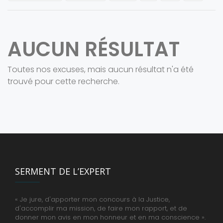
AUCUN RÉSULTAT
Toutes nos excuses, mais aucun résultat n'a été
trouvé pour cette recherche.
SERMENT DE L’EXPERT
« Je jure, d'apporter mon concours à la Justice,
d'accomplir ma mission, de faire mon rapport, et de
donner mon avis en mon honneur et en ma conscience ».