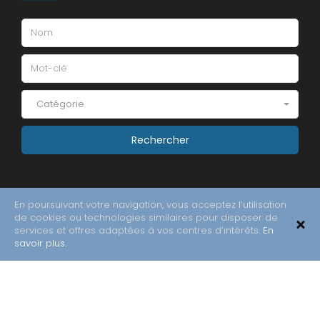
Catégorie
En poursuivant votre navigation, vous acceptez l’utilisation
de cookies ou technologies similaires pour disposer de
services et offres adaptées à vos centres d’intérêts.
En
savoir plus.
Copyright © 2018 All Rights Reserved.