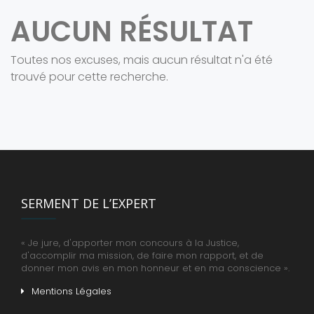
AUCUN RÉSULTAT
Toutes nos excuses, mais aucun résultat n'a été
trouvé pour cette recherche.
SERMENT DE L’EXPERT
« Je jure, d'apporter mon concours à la Justice,
d'accomplir ma mission, de faire mon rapport, et de
donner mon avis en mon honneur et en ma conscience ».
Mentions Légales