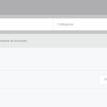
Catégorie
onnerie et bronzes
S
T