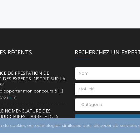
LES RÉCENTS
RECHERCHEZ UN EXPER
NCE DE PRESTATION DE
 DES EXPERTS INSCRIT SUR LA
23
, d'apporter mon concours à [...]
 2023
0
Catégorie
LE NOMENCLATURE DES
JUDICIAIRES – ARRÊTÉ DU 5
E 2022
ion de cookies ou technologies similaires pour disposer de services 
du 5 décembre [...]
 2023
0