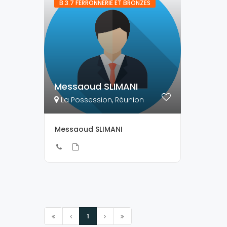
B.3.7 FERRONNERIE ET BRONZES
Messaoud SLIMANI
La Possession, Réunion
Messaoud SLIMANI
1