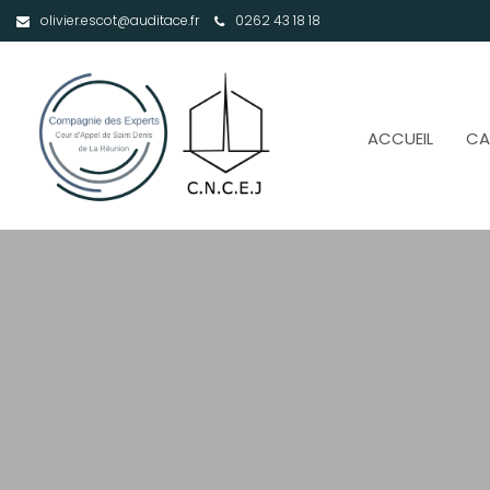
olivier.escot@auditace.fr
0262 43 18 18
ACCUEIL
CA