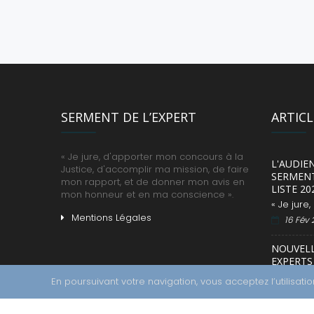
SERMENT DE L’EXPERT
ARTIC
« Je jure, d'apporter mon concours à la
L'AUDIE
Justice, d'accomplir ma mission, de faire
SERMENT
mon rapport, et de donner mon avis en
LISTE 20
mon honneur et en ma conscience ».
« Je jure
Mentions Légales
16 Fév
NOUVEL
EXPERTS 
DÉCEMBR
En poursuivant votre navigation, vous acceptez l’utilisat
L’arrêté 
02 Jan