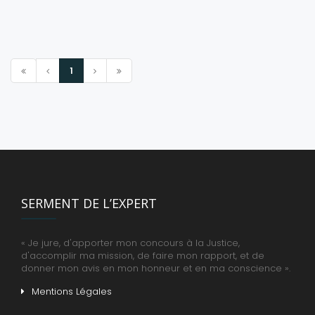
1
SERMENT DE L’EXPERT
« Je jure, d'apporter mon concours à la Justice,
d'accomplir ma mission, de faire mon rapport, et de
donner mon avis en mon honneur et en ma conscience ».
Mentions Légales