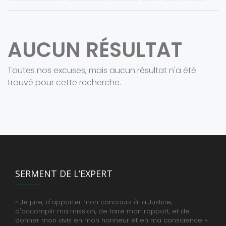
AUCUN RÉSULTAT
Toutes nos excuses, mais aucun résultat n'a été
trouvé pour cette recherche.
SERMENT DE L’EXPERT
« Je jure, d'apporter mon concours à la Justice,
d'accomplir ma mission, de faire mon rapport, et de
donner mon avis en mon honneur et en ma conscience ».