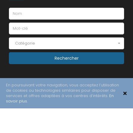
Catégorie
En poursuivant votre navigation, vous acceptez l’utilisation
de cookies ou technologies similaires pour disposer de
services et offres adaptées à vos centres d’intérêts.
En
savoir plus.
Copyright © 2018 All Rights Reserved.