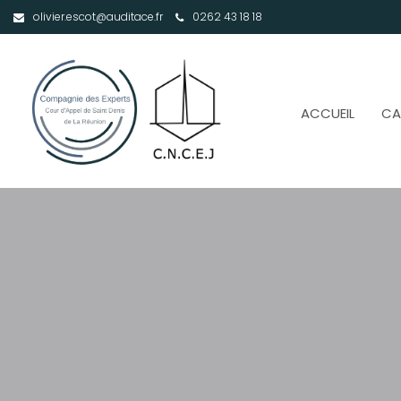
olivier.escot@auditace.fr
0262 43 18 18
ACCUEIL
CA