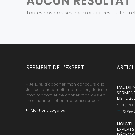
AUCUN RÉSULTAT
Toutes nos excuses, mais aucun résultat n'a é
SERMENT DE L’EXPERT
ARTIC
« Je jure, d'apporter mon concours à la
L'AUDIE
Justice, d'accomplir ma mission, de faire
SERMENT
mon rapport, et de donner mon avis en
LISTE 20
mon honneur et en ma conscience ».
« Je jure
Mentions Légales
16 Fév
NOUVEL
EXPERTS 
DÉCEMBR