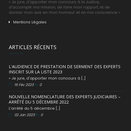
« Je jure, d'apporter mon concours à la Justice,
d'accomplir ma mission, de faire mon rapport, et de
donner mon avis en mon honneur et en ma conscience ».
Mentions Légales
ARTICLES RÉCENTS
L'AUDIENCE DE PRESTATION DE SERMENT DES EXPERTS
INSCRIT SUR LA LISTE 2023
« Je jure, d'apporter mon concours à [...]
16 Fév 2023
0
NOUVELLE NOMENCLATURE DES EXPERTS JUDICIAIRES –
ARRÊTÉ DU 5 DÉCEMBRE 2022
L’arrêté du 5 décembre [...]
02 Jan 2023
0