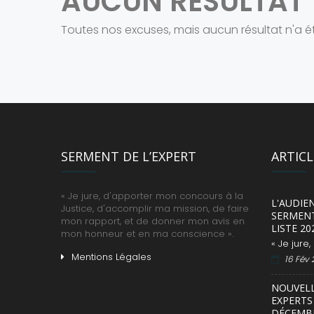
AUCUN RÉSULTAT
Toutes nos excuses, mais aucun résultat n'a é
SERMENT DE L’EXPERT
ARTIC
« Je jure, d'apporter mon concours à la
L'AUDIE
Justice, d'accomplir ma mission, de faire
SERMENT
mon rapport, et de donner mon avis en
LISTE 20
mon honneur et en ma conscience ».
« Je jure
Mentions Légales
16 Fév
NOUVEL
EXPERTS 
DÉCEMBR