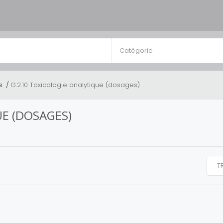
Catégorie
s
G.2.10 Toxicologie analytique (dosages)
UE (DOSAGES)
T