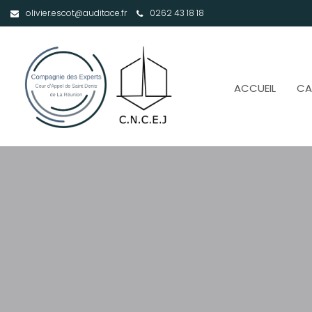
olivier.escot@auditace.fr
0262 43 18 18
ACCUEIL
CA