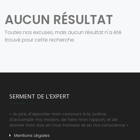
AUCUN RÉSULTAT
Toutes nos excuses, mais aucun résultat n'a été
trouvé pour cette recherche.
SERMENT DE L’EXPERT
« Je jure, d'apporter mon concours à la Justice,
d'accomplir ma mission, de faire mon rapport, et de
donner mon avis en mon honneur et en ma conscience ».
Mentions Légales