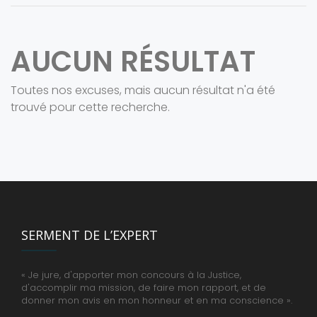
AUCUN RÉSULTAT
Toutes nos excuses, mais aucun résultat n'a été
trouvé pour cette recherche.
SERMENT DE L’EXPERT
« Je jure, d'apporter mon concours à la Justice,
d'accomplir ma mission, de faire mon rapport, et de
donner mon avis en mon honneur et en ma conscience ».