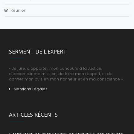
Réunion
SERMENT DE L’EXPERT
« Je jure, d'apporter mon concours à la Justice,
d'accomplir ma mission, de faire mon rapport, et de
donner mon avis en mon honneur et en ma conscience ».
Mentions Légales
ARTICLES RÉCENTS