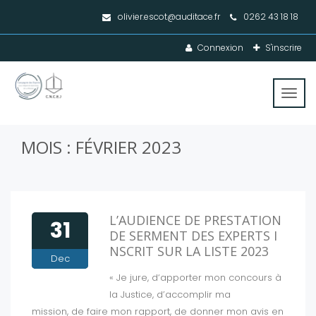
olivier.escot@auditace.fr
0262 43 18 18
Connexion
S'inscrire
Toggl
navig
MOIS : FÉVRIER 2023
L’AUDIENCE DE PRESTATION
31
DE SERMENT DES EXPERTS I
NSCRIT SUR LA LISTE 2023
Dec
« Je jure, d‘apporter mon concours à
la Justice, d’accomplir ma
mission, de faire mon rapport, de donner mon avis en